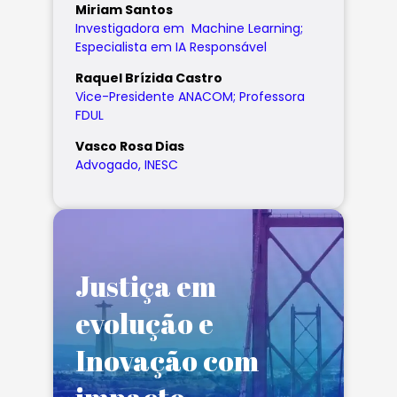
Miriam Santos
Investigadora em Machine Learning;
Especialista em IA Responsável
Raquel Brízida Castro
Vice-Presidente ANACOM; Professora
FDUL
Vasco Rosa Dias
Advogado, INESC
Justiça em
evolução e
Inovação com