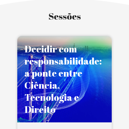
Sessões
Decidir com
responsabilidade:
a ponte entre
Ciência,
Tecnologia e
Direito